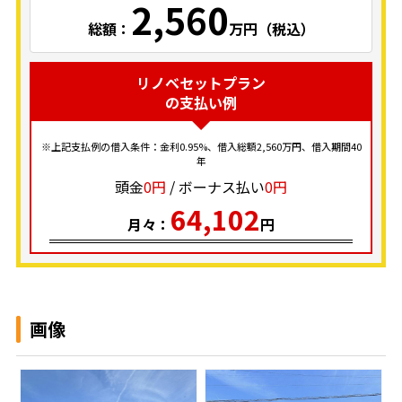
2,560
総額：
万円（税込）
リノベセットプラン
の支払い例
※上記支払例の借入条件：金利0.95%、借入総額
2,560
万円、借入期間40
年
頭金
0円
/ ボーナス払い
0円
64,102
月々：
円
画像