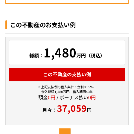
この不動産のお支払い例
1,480
総額：
万円（税込）
この不動産の支払い例
※上記支払例の借入条件：金利0.95%、
借入総額
1,480
万円、借入期間40年
頭金
0円
/ ボーナス払い
0円
37,059
月々：
円