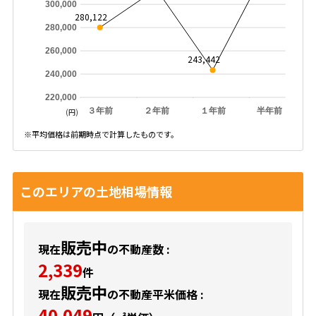
300,000
280,122
280,000
260,000
243,442
240,000
220,000
３年前
２年前
１年前
半年前
(円)
※平均価格は前期時点で計算したものです。
このエリアの土地相場情報
販売中
現在
の不動産数 :
2,339
件
販売中
現在
の不動産平米価格 :
40,049