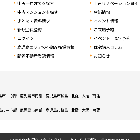
中古一戸建てを探す
中古リノベーション事例
中古マンションを探す
店舗情報
まとめて資料請求
イベント情報
新規会員登録
ご来場予約
ログイン
イベント・見学予約
鹿児島エリアの不動産相場情報
住宅購入コラム
新着不動産登録情報
お知らせ
島市中心部
鹿児島市南部
鹿児島市桜島
北薩
大薩
南薩
島市中心部
鹿児島市南部
鹿児島市桜島
北薩
大薩
南薩
Copyright© 国分ハウジンググループ中古住宅専門店. All rights reserved.