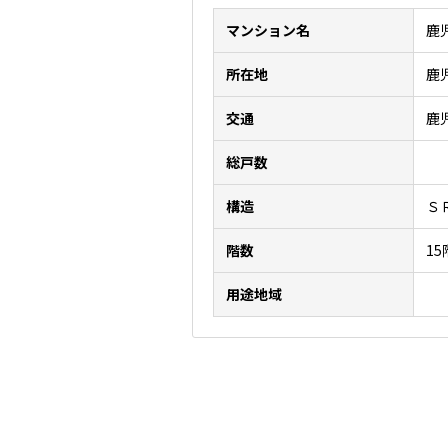
マンション名
鹿
所在地
鹿
交通
鹿
総戸数
構造
Ｓ
階数
1
用途地域