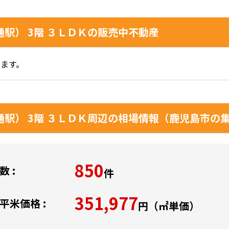
通駅） 3階 ３ＬＤＫの販売中不動産
ます。
通駅） 3階 ３ＬＤＫ周辺の相場情報（鹿児島市の
850
 :
件
351,977
平米価格 :
円（㎡単価）