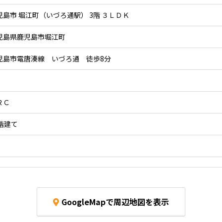
児島市 堀江町（いづろ通駅） 3階 ３ＬＤＫ
児島県鹿児島市堀江町
児島市電唐湊線 いづろ通 徒歩8分
ＲＣ
5階建て
GoogleMapで周辺地図を表示