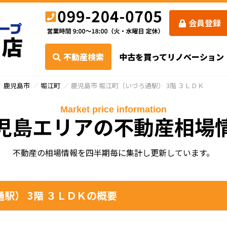
会員登録
不動産検索
中古を買ってリノベーション
鹿児島市
堀江町
鹿児島市 堀江町（いづろ通駅） 3階 ３ＬＤＫ
Market price information
児島エリアの不動産相場
不動産の相場情報を四半期毎に集計し更新しています。
駅） 3階 ３ＬＤＫの概要