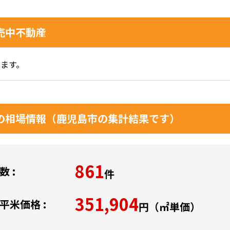
売中不動産
ます。
の相場情報（鹿児島市の集計結果です）
861
 :
件
351,904
平米価格 :
円（㎡単価）