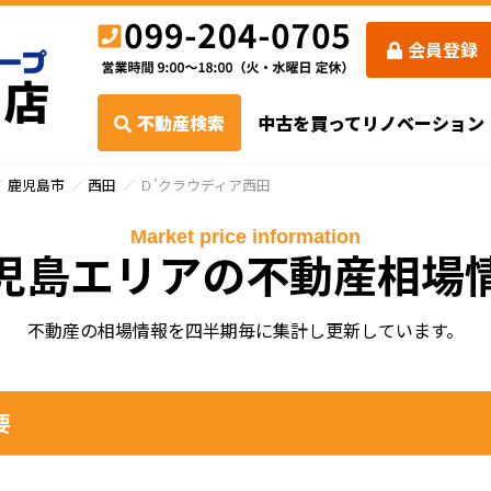
会員登録
不動産検索
中古を買ってリノベーション
鹿児島市
西田
Ｄ’クラウディア西田
Market price information
児島エリアの不動産相場
不動産の相場情報を四半期毎に集計し更新しています。
要