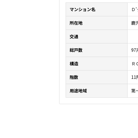
マンション名
Ｄ
所在地
鹿
交通
総戸数
97
構造
Ｒ
階数
1
用途地域
第