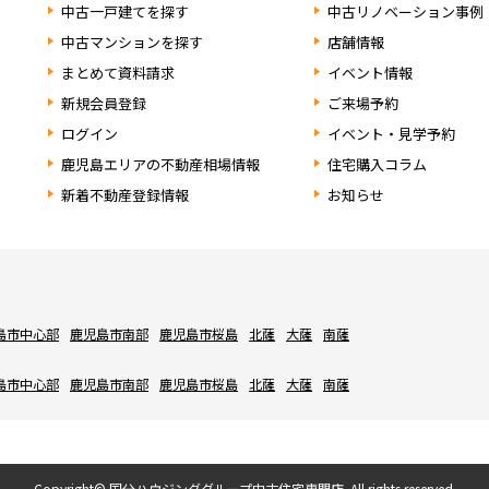
中古一戸建てを探す
中古リノベーション事例
中古マンションを探す
店舗情報
まとめて資料請求
イベント情報
新規会員登録
ご来場予約
ログイン
イベント・見学予約
鹿児島エリアの不動産相場情報
住宅購入コラム
新着不動産登録情報
お知らせ
島市中心部
鹿児島市南部
鹿児島市桜島
北薩
大薩
南薩
島市中心部
鹿児島市南部
鹿児島市桜島
北薩
大薩
南薩
Copyright© 国分ハウジンググループ中古住宅専門店. All rights reserved.