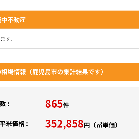
売中不動産
ます。
の相場情報（鹿児島市の集計結果です）
865
 :
件
352,858
平米価格 :
円（㎡単価）