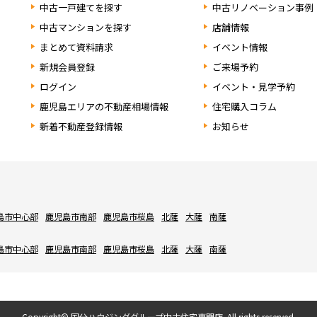
中古一戸建てを探す
中古リノベーション事例
中古マンションを探す
店舗情報
まとめて資料請求
イベント情報
新規会員登録
ご来場予約
ログイン
イベント・見学予約
鹿児島エリアの不動産相場情報
住宅購入コラム
新着不動産登録情報
お知らせ
島市中心部
鹿児島市南部
鹿児島市桜島
北薩
大薩
南薩
島市中心部
鹿児島市南部
鹿児島市桜島
北薩
大薩
南薩
Copyright© 国分ハウジンググループ中古住宅専門店. All rights reserved.