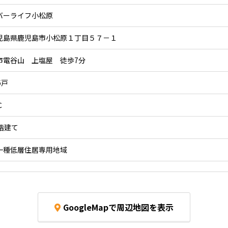
バーライフ小松原
児島県鹿児島市小松原１丁目５７－１
市電谷山 上塩屋 徒歩7分
6戸
Ｃ
5階建て
一種低層住居専用地域
GoogleMapで周辺地図を表示