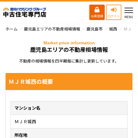
会員登録
ログイン
ホーム
鹿児島エリアの不動産相場情報
鹿児島市
城西
ＭＪＲ
Market price information
鹿児島エリアの不動産相場情報
不動産の相場情報を四半期毎に集計し更新しています。
ＭＪＲ城西の概要
マンション名
ＭＪＲ城西
所在地