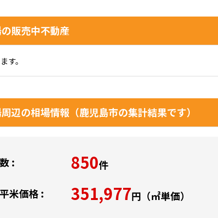
場の販売中不動産
ます。
場周辺の相場情報（鹿児島市の集計結果です）
850
 :
件
351,977
平米価格 :
円（㎡単価）