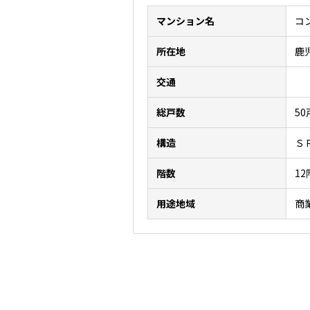
マンション名
コ
所在地
鹿
交通
総戸数
50
構造
Ｓ
階数
1
用途地域
商