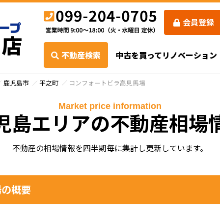
会員登録
不動産検索
中古を買ってリノベーション
鹿児島市
平之町
コンフォートビラ高見馬場
Market price information
児島エリアの不動産相場
不動産の相場情報を四半期毎に集計し更新しています。
場の概要