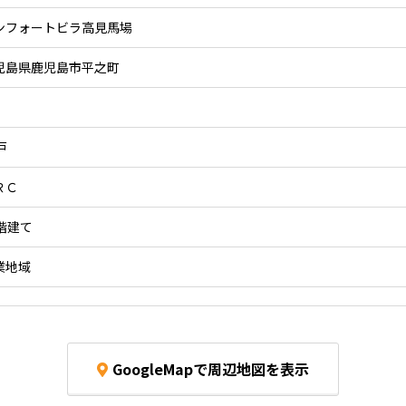
ンフォートビラ高見馬場
児島県鹿児島市平之町
戸
ＲＣ
2階建て
業地域
GoogleMapで周辺地図を表示