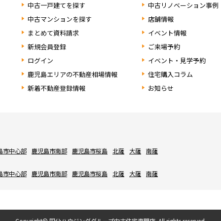
中古一戸建てを探す
中古リノベーション事例
中古マンションを探す
店舗情報
まとめて資料請求
イベント情報
新規会員登録
ご来場予約
ログイン
イベント・見学予約
鹿児島エリアの不動産相場情報
住宅購入コラム
新着不動産登録情報
お知らせ
島市中心部
鹿児島市南部
鹿児島市桜島
北薩
大薩
南薩
島市中心部
鹿児島市南部
鹿児島市桜島
北薩
大薩
南薩
Copyright© 国分ハウジンググループ中古住宅専門店. All rights reserved.