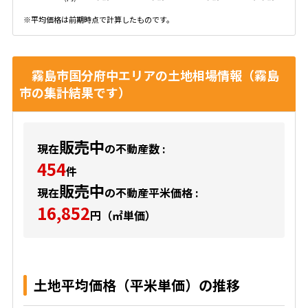
※平均価格は前期時点で計算したものです。
霧島市国分府中エリアの土地相場情報（霧島
市の集計結果です）
販売中
現在
の不動産数 :
454
件
販売中
現在
の不動産平米価格 :
16,852
円（㎡単価）
土地平均価格（平米単価）の推移