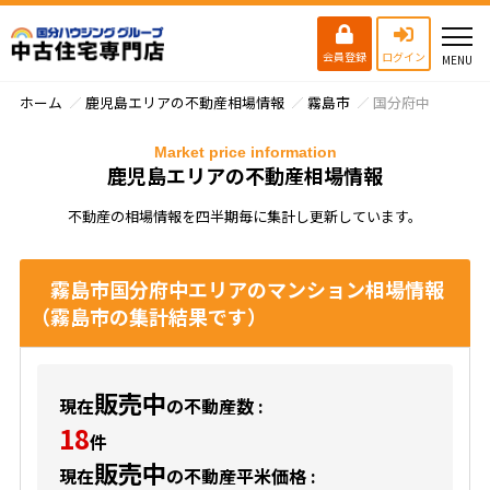
会員登録
ログイン
ホーム
鹿児島エリアの不動産相場情報
霧島市
国分府中
Market price information
鹿児島エリアの不動産相場情報
不動産の相場情報を四半期毎に集計し更新しています。
霧島市国分府中エリアのマンション相場情報
（霧島市の集計結果です）
販売中
現在
の不動産数 :
18
件
販売中
現在
の不動産平米価格 :