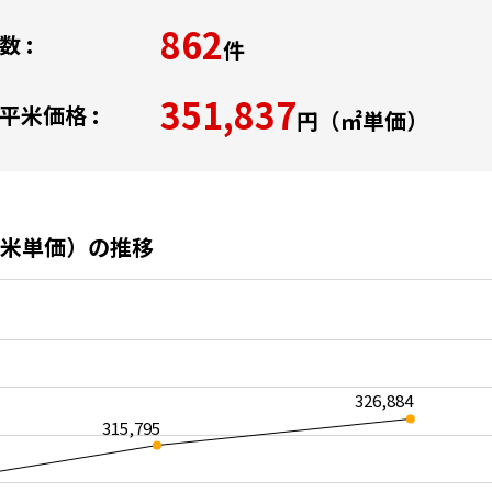
862
 :
件
351,837
平米価格 :
円（㎡単価）
米単価）の推移
326,884
315,795