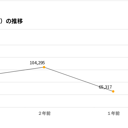
）の推移
104,295
65,317
２年前
１年前
。