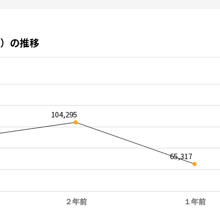
）の推移
104,295
65,317
２年前
１年前
。