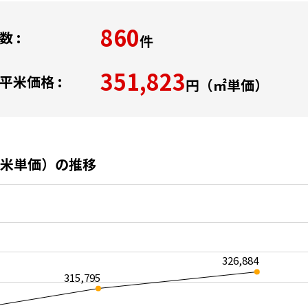
860
 :
件
351,823
平米価格 :
円（㎡単価）
米単価）の推移
326,884
315,795