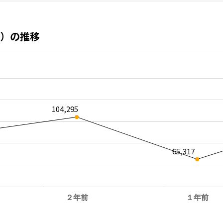
）の推移
104,295
65,317
２年前
１年前
。