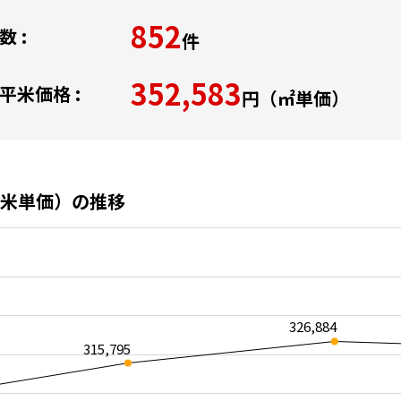
852
 :
件
352,583
平米価格 :
円（㎡単価）
米単価）の推移
326,884
315,795