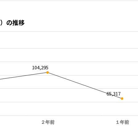
）の推移
104,295
65,317
２年前
１年前
。