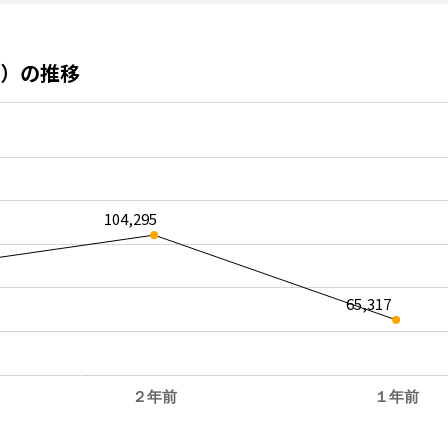
）の推移
104,295
65,317
２年前
１年前
。