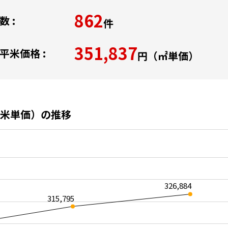
862
 :
件
351,837
平米価格 :
円（㎡単価）
米単価）の推移
326,884
315,795