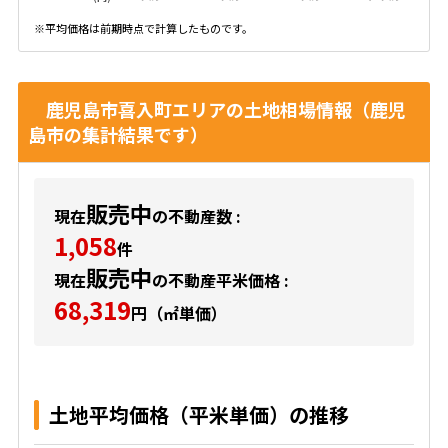
※平均価格は前期時点で計算したものです。
鹿児島市喜入町エリアの土地相場情報（鹿児
島市の集計結果です）
販売中
現在
の不動産数 :
1,058
件
販売中
現在
の不動産平米価格 :
68,319
円（㎡単価）
土地平均価格（平米単価）の推移