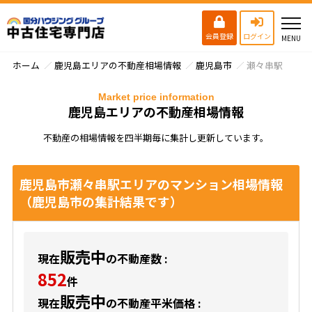
会員登録
ログイン
ホーム
鹿児島エリアの不動産相場情報
鹿児島市
瀬々串駅
Market price information
鹿児島エリアの不動産相場情報
不動産の相場情報を四半期毎に集計し更新しています。
鹿児島市瀬々串駅エリアのマンション相場情報
（鹿児島市の集計結果です）
販売中
現在
の不動産数 :
852
件
販売中
現在
の不動産平米価格 :