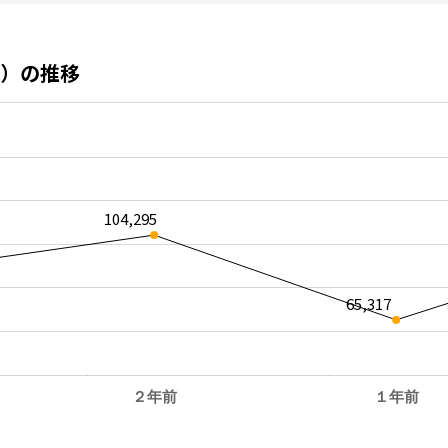
）の推移
104,295
65,317
２年前
１年前
。