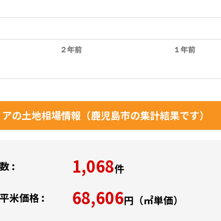
２年前
１年前
。
アの土地相場情報（鹿児島市の集計結果です）
1,068
 :
件
68,606
平米価格 :
円（㎡単価）