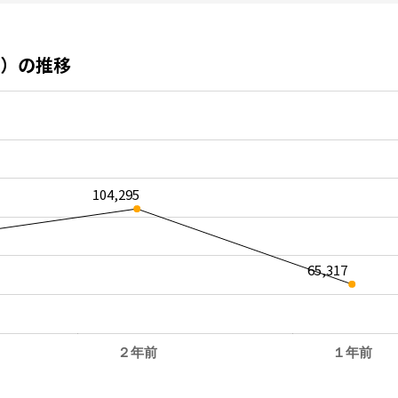
）の推移
104,295
65,317
２年前
１年前
。