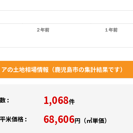
２年前
１年前
。
アの土地相場情報（鹿児島市の集計結果です）
1,068
 :
件
68,606
平米価格 :
円（㎡単価）