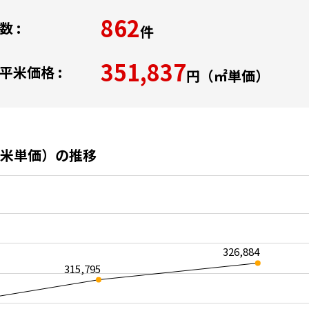
862
 :
件
351,837
平米価格 :
円（㎡単価）
米単価）の推移
326,884
315,795